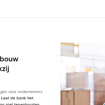
gebouw
zij
ingen voor ondernemers
.
Laat de bank het
ing niet tegenhouden
.