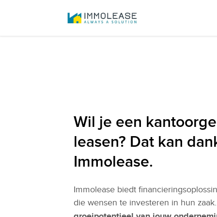
Wil je een kantoor
leasen? Dat kan dank
Immolease.
Immolease biedt financieringsoploss
die wensen te investeren in hun zaak
groeipotentieel van jouw ondernem